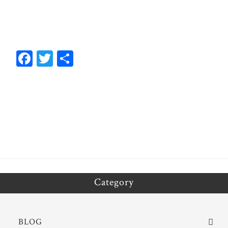
Fa
T
共
ce
wi
有
bo
tt
ok
er
Category
BLOG