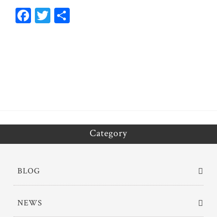
Fa
T
共
ce
wi
有
bo
tt
ok
er
Category
BLOG
NEWS