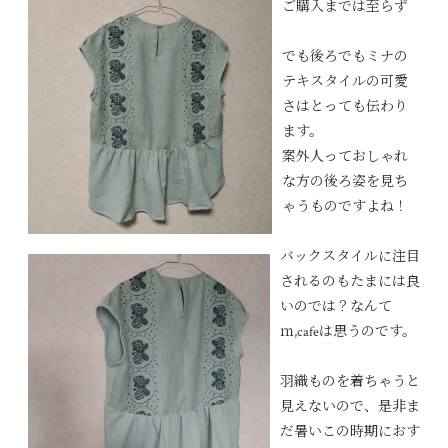
ご購入までは至らず
でも後ろでもミナの
テキスタイルの可愛
さはとっても伝わり
ます。
案外人っておしゃれ
な方の後ろ姿を見ち
ゃうものですよね！
バックスタイルに注目
されるのもたまには良
いのでは？なんて
ｍ,cafeは思うのです。
羽織ものを着ちゃうと
見えないので、是非ま
だ暑いこの時期におす