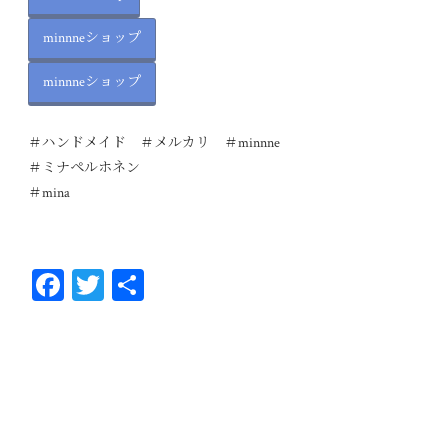
minnneショップ
minnneショップ
＃ハンドメイド ＃メルカリ ＃minnne
＃ミナペルホネン
＃mina
Fa
T
共
ce
wi
有
bo
tt
ok
er