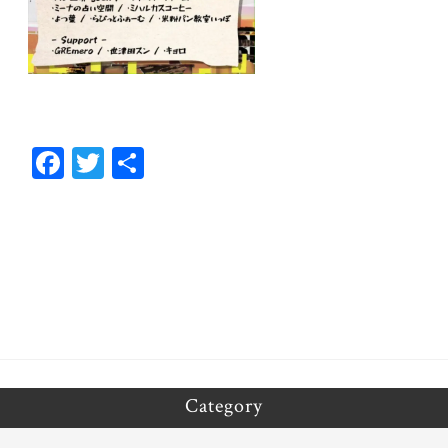
Fa
T
共
ce
wi
有
bo
tt
ok
er
Category