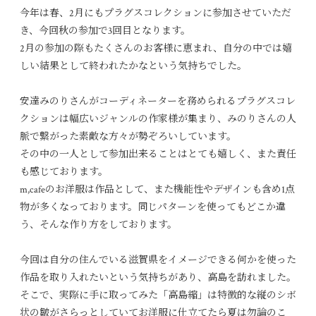
今年は春、2月にもプラグスコレクションに参加させていただ
き、今回秋の参加で3回目となります。
2月の参加の際もたくさんのお客様に恵まれ、自分の中では嬉
しい結果として終われたかなという気持ちでした。
安達みのりさんがコーディネーターを務められるプラグスコレ
クションは幅広いジャンルの作家様が集まり、みのりさんの人
脈で繋がった素敵な方々が勢ぞろいしています。
その中の一人として参加出来ることはとても嬉しく、また責任
も感じております。
m,cafeのお洋服は作品として、また機能性やデザインも含め1点
物が多くなっております。同じパターンを使ってもどこか違
う、そんな作り方をしております。
今回は自分の住んでいる滋賀県をイメージできる何かを使った
作品を取り入れたいという気持ちがあり、高島を訪れました。
そこで、実際に手に取ってみた「高島縮」は特徴的な縦のシボ
状の皺がさらっとしていてお洋服に仕立てたら夏は勿論のこ