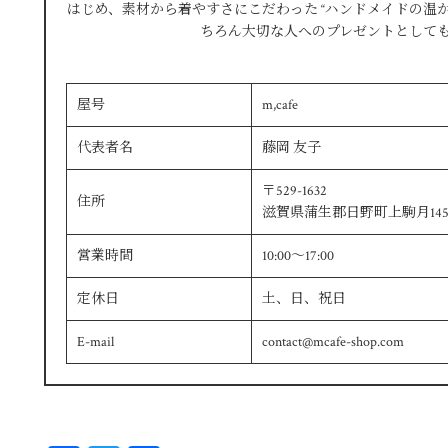
はじめ、素材から着やすさにこだわった “ハンドメイドの温か
ちろん大切な人へのプレゼントとして
屋号
m,cafe
代表者名
藤岡 友子
〒529-1632
住所
滋賀県蒲生郡日野町上駒月145
営業時間
10:00～17:00
定休日
土、日、祝日
E-mail
contact@mcafe-shop.com