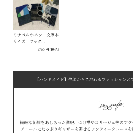
ミナペルホネン 文庫本
サイズ ブック…
1700
円
(税込)
【ハンドメイド】生地からこだわるファッションとアク
繊細な刺繍をあしらった洋服、つけ襟やコサージュ等のアク
チュールにたっぷりギャザーを寄せるアンティークレースを