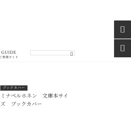


GUIDE
ご利用ガイド
ブックカバー
ミナペルホネン 文庫本サイ
ズ ブックカバー