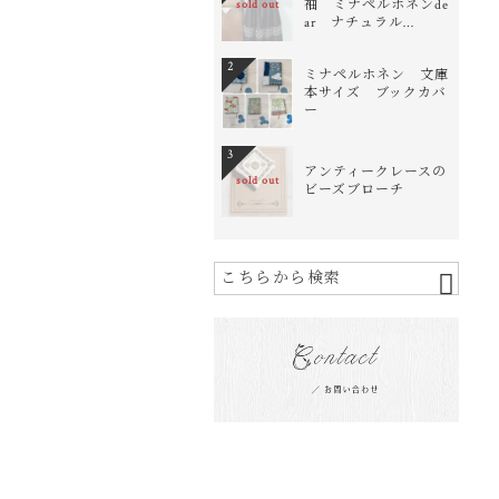
袖 ミナペルホネンde
sold out
ar ナチュラル…
2
ミナペルホネン 文庫
本サイズ ブックカバ
ー
3
アンティークレースの
sold out
ビーズブローチ