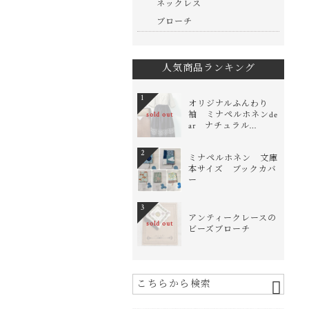
ネックレス
ブローチ
人気商品ランキング
1
オリジナルふんわり
袖 ミナペルホネンde
sold out
ar ナチュラル…
2
ミナペルホネン 文庫
本サイズ ブックカバ
ー
3
アンティークレースの
sold out
ビーズブローチ