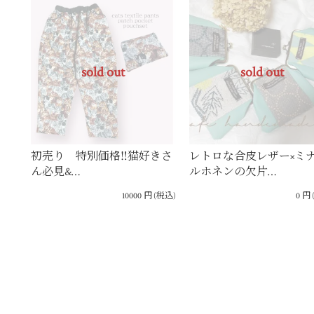
sold out
sold out
初売り 特別価格‼猫好きさ
レトロな合皮レザー×ミ
ん必見&…
ルホネンの欠片…
10000
円
(税込)
0
円