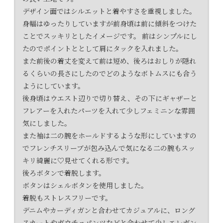
デザイン面ではシルエットと着やすさを重視しました。
身幅はゆったりしていますが前身頃は前に傾斜をつけた
ことでスッキリとしたイメージです。 前はシンプルにし
たのでポイントととして肩にタックを入れました。
また前後の着丈を変えて前は短め、後ろはおしりが隠れ
るくらいの長さにしたのでどのようなボトムスにも合う
ようにしています。
後身頃はウエスト辺りで切り替え、その下にギャザーと
フレアーを入れたパーツを入れて少しフェミニンな雰囲
気にしました。
また袖は二の腕をホールドするような形にしていますの
でフレンチスリーブが包み込んで気になる二の腕もスッ
キリ綺麗に♡見せてくれる形です。
後ろボタンで着脱します。
ボタンはシェルボタンを使用しました。
着脱もストレスフリーです。
デニムやカーディガンと合わせてカジュアルに、ロング