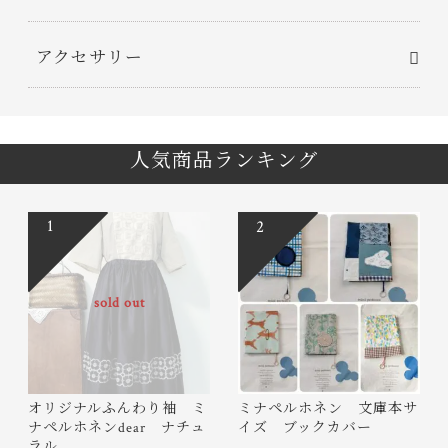
アクセサリー
人気商品ランキング
1
2
sold out
オリジナルふんわり袖 ミ
ミナペルホネン 文庫本サ
ナペルホネンdear ナチュ
イズ ブックカバー
ラル…