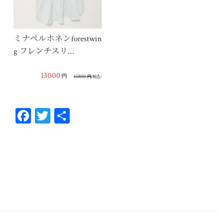
ミナペルホネンforestwin
g フレンチスリ…
13000
円
15800
円
(税込)
Fa
T
共
ce
wi
有
bo
tt
ok
er