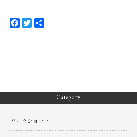
Fa
T
共
ce
wi
有
bo
tt
ok
er
Category
ワークショップ