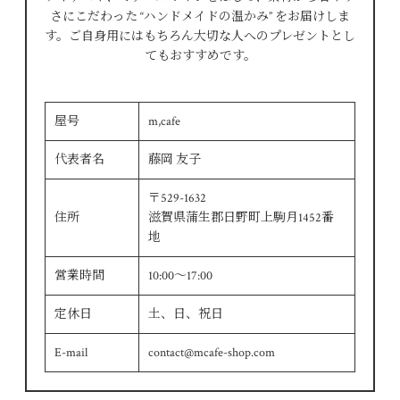
さにこだわった “ハンドメイドの温かみ” をお届けしま
す。ご自身用にはもちろん大切な人へのプレゼントとし
てもおすすめです。
屋号
m,cafe
代表者名
藤岡 友子
〒529-1632
住所
滋賀県蒲生郡日野町上駒月1452番
地
営業時間
10:00～17:00
定休日
土、日、祝日
E-mail
contact@mcafe-shop.com