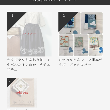
1
2
sold out
オリジナルふんわり袖 ミ
ミナペルホネン 文庫本サ
ナペルホネンdear ナチュ
イズ ブックカバー
ラル…
3
sold out