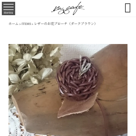

menu
ホーム
>
ITEMS
>
レザーのお花ブローチ（ダークブラウン）